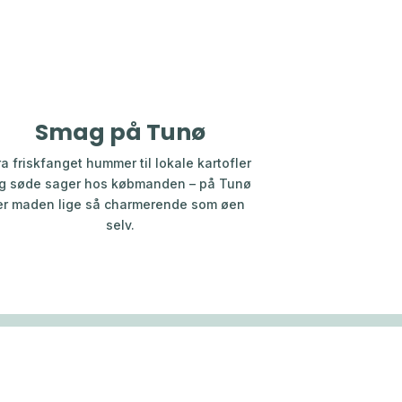
Smag på Tunø
ra friskfanget hummer til lokale kartofler
g søde sager hos købmanden – på Tunø
er maden lige så charmerende som øen
selv.
Nyttige numre