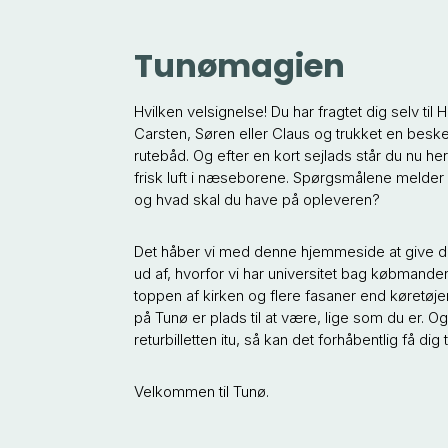
Tunømagien
Hvilken velsignelse! Du har fragtet dig selv t
Carsten, Søren eller Claus og trukket en bes
rutebåd. Og efter en kort sejlads står du nu h
frisk luft i næseborene. Spørgsmålene melder s
og hvad skal du have på opleveren?
Det håber vi med denne hjemmeside at give dig
ud af, hvorfor vi har universitet bag købmanden
toppen af kirken og flere fasaner end køretøjer 
på Tunø er plads til at være, lige som du er. Og h
returbilletten itu, så kan det forhåbentlig få dig til
Velkommen til Tunø.