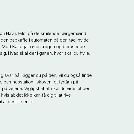
il Hou Havn. Hilst på de smilende færgemænd
keden papkaffe i automaten på den rød-hvide
er. Med Kattegat i øjenkrogen og berusende
ig. Hvad skal der i ganen, hvor skal du hvile,
 svar på. Kigger du på den, vil du også finde
, parringsstation i skoven, et fyrtårn på
på vejene. Vigtigst af alt skal du vide, at der
vis alt det ikke kan få dig til at rive
 at bestille en til.