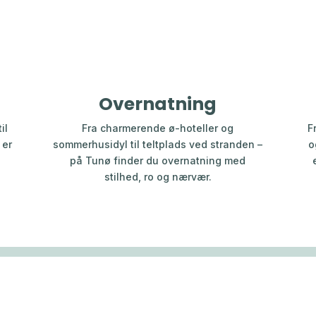
Overnatning
il
Fra charmerende ø-hoteller og
F
 er
sommerhusidyl til teltplads ved stranden –
o
på Tunø finder du overnatning med
stilhed, ro og nærvær.
Færgen