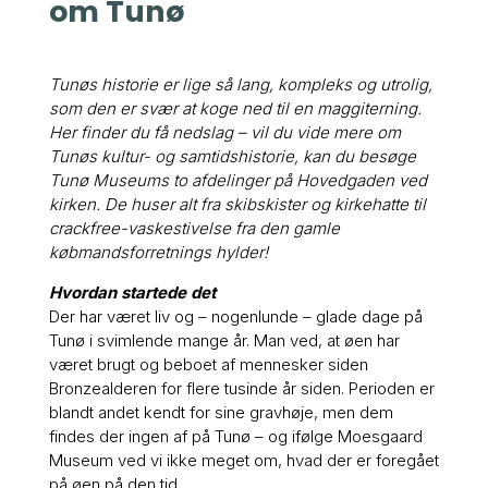
om Tunø
Tunøs historie er lige så lang, kompleks og utrolig,
som den er svær at koge ned til en maggiterning.
Her finder du få nedslag – vil du vide mere om
Tunøs kultur- og samtidshistorie, kan du besøge
Tunø Museums to afdelinger på Hovedgaden ved
kirken. De huser alt fra skibskister og kirkehatte til
crackfree-vaskestivelse fra den gamle
købmandsforretnings hylder!
Hvordan startede det
Der har været liv og – nogenlunde – glade dage på
Tunø i svimlende mange år. Man ved, at øen har
været brugt og beboet af mennesker siden
Bronzealderen for flere tusinde år siden. Perioden er
blandt andet kendt for sine gravhøje, men dem
findes der ingen af på Tunø – og ifølge Moesgaard
Museum ved vi ikke meget om, hvad der er foregået
på øen på den tid.