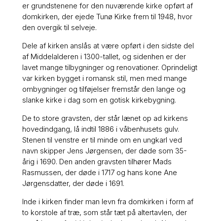
er grundstenene for den nuværende kirke opført af
domkirken, der ejede Tunø Kirke frem til 1948, hvor
den overgik til selveje.
Dele af kirken anslås at være opført i den sidste del
af Middelalderen i 1300-tallet, og sidenhen er der
lavet mange tilbygninger og renovationer. Oprindeligt
var kirken bygget i romansk stil, men med mange
ombygninger og tilføjelser fremstår den lange og
slanke kirke i dag som en gotisk kirkebygning.
De to store gravsten, der står lænet op ad kirkens
hovedindgang, lå indtil 1886 i våbenhusets gulv.
Stenen til venstre er til minde om en ungkarl ved
navn skipper Jens Jørgensen, der døde som 35-
årig i 1690. Den anden gravsten tilhører Mads
Rasmussen, der døde i 1717 og hans kone Ane
Jørgensdatter, der døde i 1691.
Inde i kirken finder man levn fra domkirken i form af
to korstole af træ, som står tæt på altertavlen, der