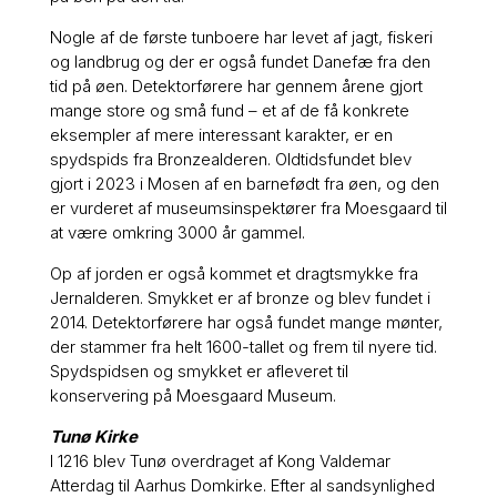
Nogle af de første tunboere har levet af jagt, fiskeri
og landbrug og der er også fundet Danefæ fra den
tid på øen. Detektorførere har gennem årene gjort
mange store og små fund – et af de få konkrete
eksempler af mere interessant karakter, er en
spydspids fra Bronzealderen. Oldtidsfundet blev
gjort i 2023 i Mosen af en barnefødt fra øen, og den
er vurderet af museumsinspektører fra Moesgaard til
at være omkring 3000 år gammel.
Op af jorden er også kommet et dragtsmykke fra
Jernalderen. Smykket er af bronze og blev fundet i
2014. Detektorførere har også fundet mange mønter,
der stammer fra helt 1600-tallet og frem til nyere tid.
Spydspidsen og smykket er afleveret til
konservering på Moesgaard Museum.
Tunø Kirke
I 1216 blev Tunø overdraget af Kong Valdemar
Atterdag til Aarhus Domkirke. Efter al sandsynlighed