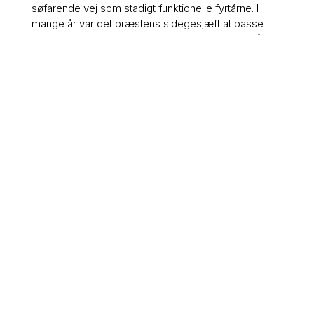
søfarende vej som stadigt funktionelle fyrtårne. I
mange år var det præstens sidegesjæft at passe
fyret, og deraf stammer det gamle mundheld: På
Tunø sover præsten med fyrmesterens kone. Den
sidste fastboende præst rejste fra øen i 1987.
Derefter blev Tunø Kirke betjent af præster fra
Samsø og Odder.
Neden for kirkegården ligger Mindelunden, der er en
lille grøn plet med gravsten fra nedlagte gravsteder.
På gravstenene går flere familienavne igen –
familierne har haft stor indflydelse på øen, og
efterkommerne fra slægterne bor stadig på og
besøger stadig Tunø.
Smedjen
Bevæger man sig ned til gadekæret, er det svært
ikke at bemærke den gamle smedje, der stadig står
trods vind og vejr. Den lille og kompakte bygning er
opført i kampesten og hvidpudset murværk, og dens
historie strækker sig helt tilbage til 1700-tallet.