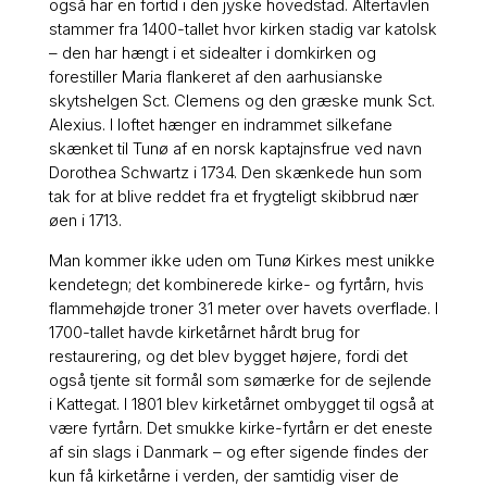
også har en fortid i den jyske hovedstad. Altertavlen
stammer fra 1400-tallet hvor kirken stadig var katolsk
– den har hængt i et sidealter i domkirken og
forestiller Maria flankeret af den aarhusianske
skytshelgen Sct. Clemens og den græske munk Sct.
Alexius. I loftet hænger en indrammet silkefane
skænket til Tunø af en norsk kaptajnsfrue ved navn
Dorothea Schwartz i 1734. Den skænkede hun som
tak for at blive reddet fra et frygteligt skibbrud nær
øen i 1713.
Man kommer ikke uden om Tunø Kirkes mest unikke
kendetegn; det kombinerede kirke- og fyrtårn, hvis
flammehøjde troner 31 meter over havets overflade. I
1700-tallet havde kirketårnet hårdt brug for
restaurering, og det blev bygget højere, fordi det
også tjente sit formål som sømærke for de sejlende
i Kattegat. I 1801 blev kirketårnet ombygget til også at
være fyrtårn. Det smukke kirke-fyrtårn er det eneste
af sin slags i Danmark – og efter sigende findes der
kun få kirketårne i verden, der samtidig viser de