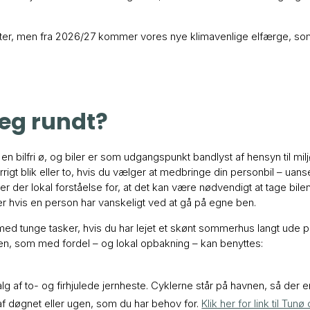
ter, men fra 2026/27 kommer vores nye klimavenlige elfærge, som r
eg rundt?
en bilfri ø, og biler er som udgangspunkt bandlyst af hensyn til mi
rigt blik eller to, hvis du vælger at medbringe din personbil – uanse
 der lokal forståelse for, at det kan være nødvendigt at tage bile
ller hvis en person har vanskeligt ved at gå på egne ben.
ve med tunge tasker, hvis du har lejet et skønt sommerhus langt ude 
øen, som med fordel – og lokal opbakning – kan benyttes:
alg af to- og firhjulede jernheste. Cyklerne står på havnen, så d
 af døgnet eller ugen, som du har behov for.
Klik her for link til Tun