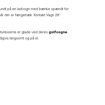
et rundt på en ladvogn med bænke spændt for
år der er færgetræk. Kontakt Vagn (tlf.
or tunboerne er glade ved deres
golfvogne
.
digvis langsomt og på el.
Nyttige numre
Lægeklinikken Solbjerg: 86 92 74 33