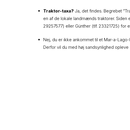
Traktor-taxa?
Ja, det findes. Begrebet ”T
en af de lokale landmænds traktorer. Siden e
29257577) eller Günther (tlf. 23321725) for
Nej, du er ikke ankommet til et Mar-a-Lago-l
Derfor vil du med høj sandsynlighed opleve 
Om Tunø
På Tunø sætter vi tempoet ned – her er ingen