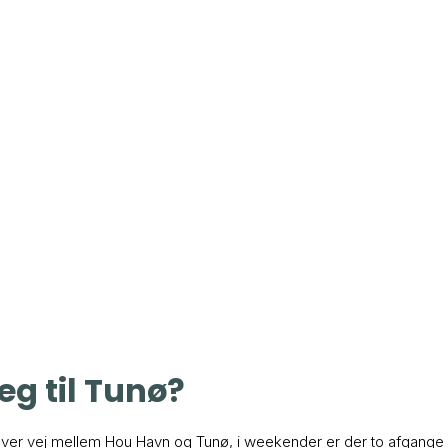
g til Tunø?
ver vej mellem Hou Havn og Tunø, i weekender er der to afgange hve