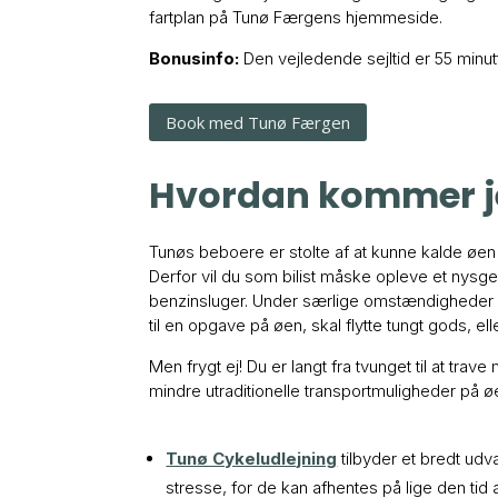
fartplan på Tunø Færgens hjemmeside.
Bonusinfo:
Den vejledende sejltid er 55 minut
Book med Tunø Færgen
Hvordan kommer j
Tunøs beboere er stolte af at kunne kalde øen 
Derfor vil du som bilist måske opleve et nysger
benzinsluger. Under særlige omstændigheder er
til en opgave på øen, skal flytte tungt gods, e
Men frygt ej! Du er langt fra tvunget til at tra
mindre utraditionelle transportmuligheder på 
Tunø Cykeludlejning
tilbyder et bredt udv
stresse, for de kan afhentes på lige den tid