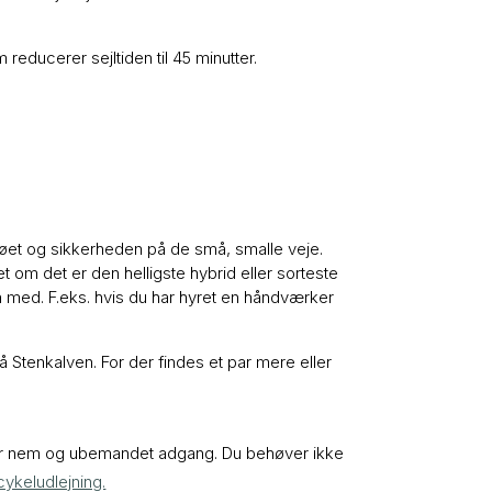
educerer sejltiden til 45 minutter.
ljøet og sikkerheden på de små, smalle veje.
t om det er den helligste hybrid eller sorteste
n med. F.eks. hvis du har hyret en håndværker
på Stenkalven. For der findes et par mere eller
er er nem og ubemandet adgang. Du behøver ikke
ø cykeludlejning.