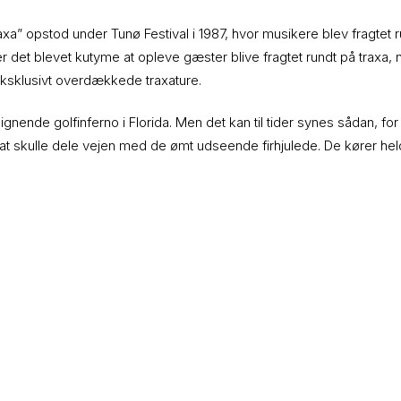
raxa” opstod under Tunø Festival i 1987, hvor musikere blev fragt
r det blevet kutyme at opleve gæster blive fragtet rundt på traxa, n
 eksklusivt overdækkede traxature.
ignende golfinferno i Florida. Men det kan til tider synes sådan, f
at skulle dele vejen med de ømt udseende firhjulede. De kører hel
Færgen
Book Tunøfærgen her