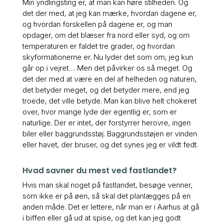
Min yndlingsting er, at man kan høre stilheden. Og
det der med, at jeg kan mærke, hvordan dagene er,
og hvordan forskellen på dagene er, og man
opdager, om det blæser fra nord eller syd, og om
temperaturen er faldet tre grader, og hvordan
skyformationerne er. Nu lyder det som om, jeg kun
går op i vejret… Men det påvirker os så meget. Og
det der med at være en del af helheden og naturen,
det betyder meget, og det betyder mere, end jeg
troede, det ville betyde. Man kan blive helt chokeret
over, hvor mange lyde der egentlig er, som er
naturlige. Der er intet, der forstyrrer herovre, ingen
biler eller baggrundsstøj. Baggrundsstøjen er vinden
eller havet, der bruser, og det synes jeg er vildt fedt.
Hvad savner du mest ved fastlandet?
Hvis man skal noget på fastlandet, besøge venner,
som ikke er på øen, så skal det planlægges på en
anden måde. Det er lettere, når man er i Aarhus at gå
i biffen eller gå ud at spise, og det kan jeg godt