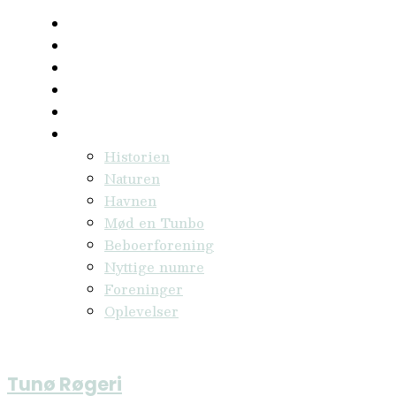
Forside
Transport
Overnatning
Mad og drikke
Flyt til Tunø
Om Tunø
Historien
Naturen
Havnen
Mød en Tunbo
Beboerforening
Nyttige numre
Foreninger
Oplevelser
TUNØ – BILFRI Ø
Tunø Røgeri