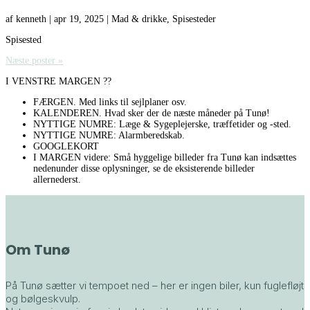
af
kenneth
|
apr 19, 2025
|
Mad & drikke
,
Spisesteder
Spisested
Næste poster »
I VENSTRE MARGEN ??
FÆRGEN. Med links til sejlplaner osv.
KALENDEREN. Hvad sker der de næste måneder på Tunø!
NYTTIGE NUMRE: Læge & Sygeplejerske, træffetider og -sted.
NYTTIGE NUMRE: Alarmberedskab.
GOOGLEKORT
I MARGEN videre: Små hyggelige billeder fra Tunø kan indsættes
nedenunder disse oplysninger, se de eksisterende billeder
allernederst.
Om Tunø
På Tunø sætter vi tempoet ned – her er ingen biler, kun fuglefløjt
og bølgeskvulp.