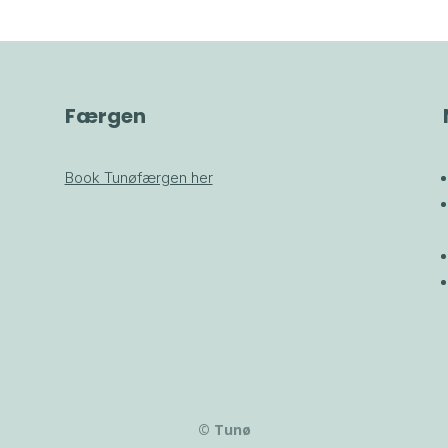
Færgen
Book Tunøfærgen her
© Tunø