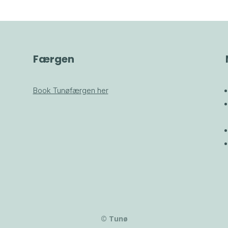
Færgen
Book Tunøfærgen her
© Tunø