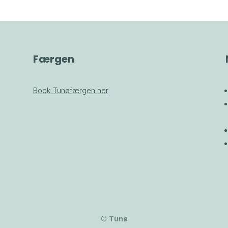
Færgen
Book Tunøfærgen her
© Tunø